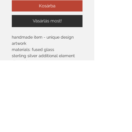
Kosárba
Vásárlás most!
handmade item - unique design
artwork
materials: fused glass
sterling silver additional element
dimensions: 17x17 mm
silver content of the pendant: 4,8 gr
colours: matte transparent white
glass on silver base
Important
We only make 1 piece of each
piece of jewelry. That's why all of
our rings are adjustable in size.