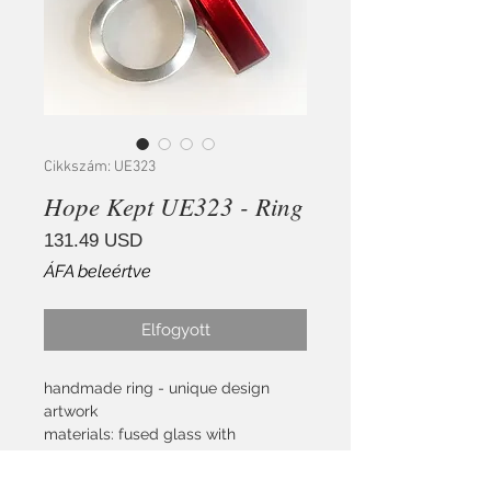
Cikkszám: UE323
Hope Kept UE323 - Ring
Ár
131.49 USD
ÁFA beleértve
Elfogyott
handmade ring - unique design
artwork
materials: fused glass with
irredescent cover
sterling silver