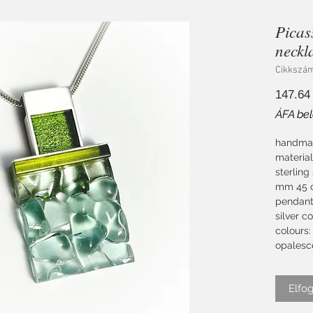
Picas
neckl
Cikkszá
147.64
ÁFA bel
handmad
material
sterling
mm 45 c
pendant
silver c
colours:
opalesce
Elfog