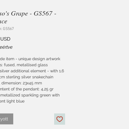
so's Grape - GS567 -
ace
m: GS567
Ár
 USD
eértve
e item - unique design artwork
s: fused, metallised glass
 silver additional element - with 1,6
m sterling silver snakechain
 dimension: 23x45 mm
ontent of the pendant: 4,25 gr
 metallized sparkling green with
nt light blue
yott