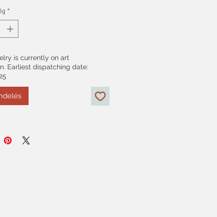
ég
*
elry is currently on art
on. Earliest dispatching date:
25
ndelés