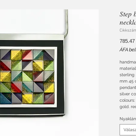
Step 
neckl
Cikkszá
785.47
ÁFA bel
handmad
material
sterling
mm 45 c
pendant
silver c
colours:
gold. re
Nyaklán
Válas