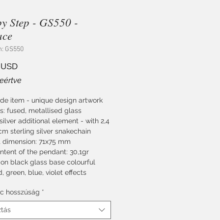
by Step - GS550 -
ace
m: GS550
Ár
 USD
eértve
e item - unique design artwork
s: fused, metallised glass
 silver additional element - with 2,4
m sterling silver snakechain
 dimension: 71x75 mm
ontent of the pendant: 30,1gr
 on black glass base colourful
d, green, blue, violet effects
c hosszúság
*
ztás