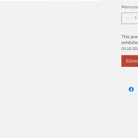
Mennyis
This jew
exhibiti
01.10.20
Előre