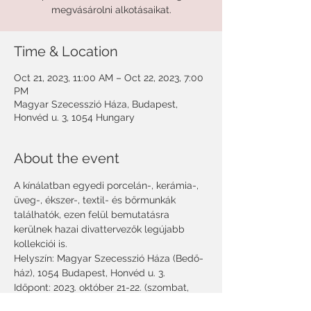
Time & Location
Oct 21, 2023, 11:00 AM – Oct 22, 2023, 7:00
PM
Magyar Szecesszió Háza, Budapest,
Honvéd u. 3, 1054 Hungary
About the event
A kínálatban egyedi porcelán-, kerámia-, 
üveg-, ékszer-, textil- és bőrmunkák 
találhatók, ezen felül bemutatásra 
kerülnek hazai divattervezők legújabb 
kollekciói is.

Helyszín: Magyar Szecesszió Háza (Bedő-
ház), 1054 Budapest, Honvéd u. 3.

Időpont: 2023. október 21-22. (szombat, 
vasárnap) 11:00 – 19:00
